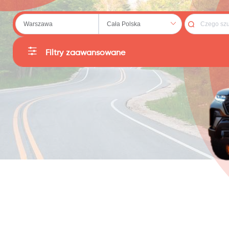
 (20)
Filtry zaawansowane
Kategorie
Producent
79)
Sortuj
Cena
:
PLN
Reset