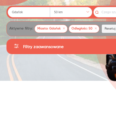
 (20)
Aktywne filtry:
Miasto: Gdańsk
Odległość: 50
Resetuj 
Filtry zaawansowane
Kategorie
79)
Producent
Sortuj
Cena
: