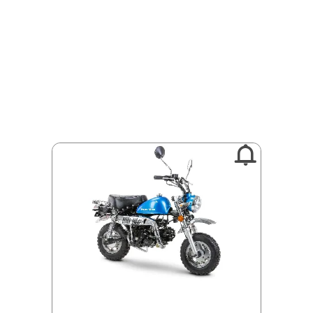
:
KM
Reset
Filtruj