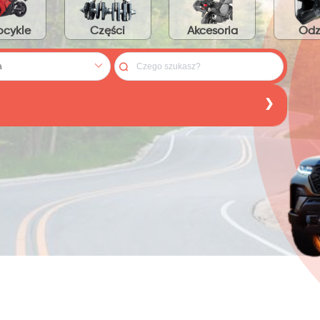
cykle
Części
Akcesoria
Odz
:
PLN