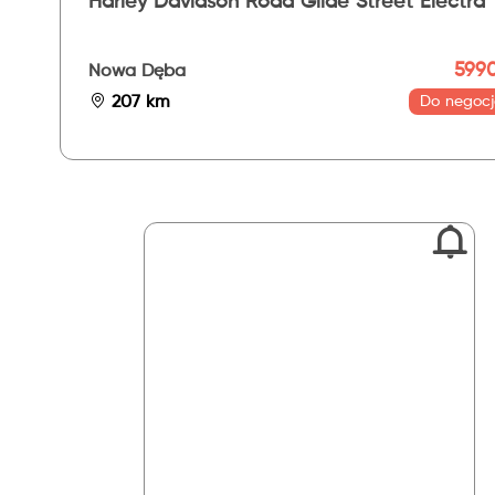
Harley Davidson Road Glide Street Electra
5990
Nowa Dęba
207 km
Do negocj