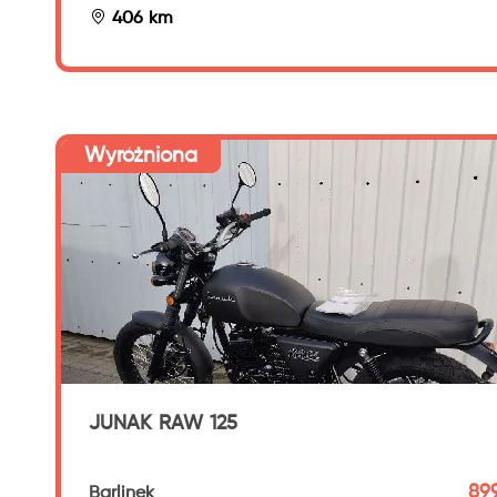
406 km
Wyróżniona
JUNAK RAW 125
899
Barlinek