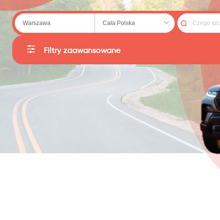
 (20)
Filtry zaawansowane
Kategorie
Producent
79)
Sortuj
Cena
:
PLN
Moc
: