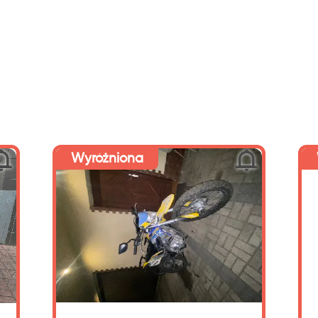
:
KM
Reset
Filtruj
Wyróżniona