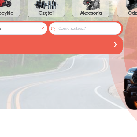
cykle
Części
Akcesoria
Odz
:
PLN