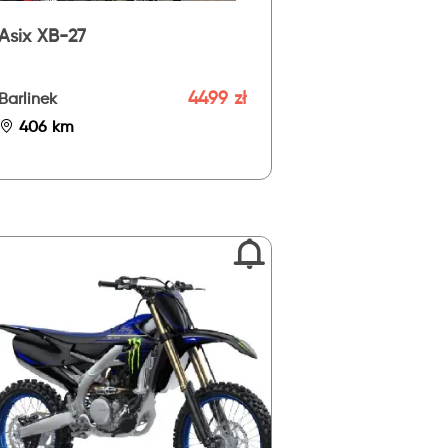
Asix XB-27
4499 zł
Barlinek
406 km