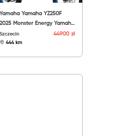
Yamaha Yamaha YZ250F
2025 Monster Energy Yamaha
Racing Edition
44900 zł
Szczecin
444 km