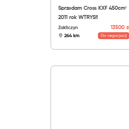
Sprzedam Cross KXF 450cm³
2011 rok WTRYS!!
13500 z
Zakliczyn
264 km
Do negocjacji