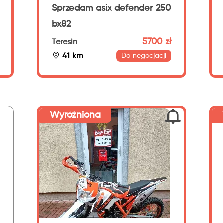
Sprzedam asix defender 250
bx82
5700 zł
Teresin
41 km
Do negocjacji
Wyróżniona