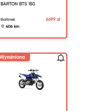
BARTON BTS 150
6699 zł
Barlinek
406 km
Wyróżniona