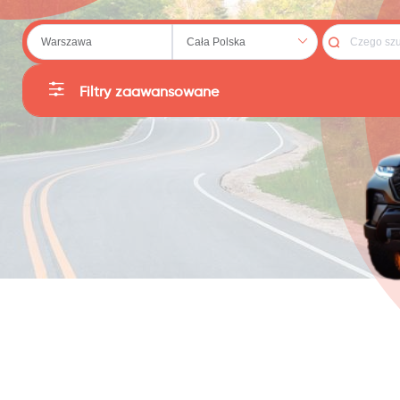
 (20)
Filtry zaawansowane
Kategorie
Producent
69)
Sortuj
Cena
:
PLN
Reset