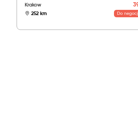
39
Kraków
252 km
Do negocj