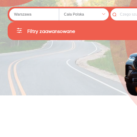
 (20)
Filtry zaawansowane
Kategorie
Producent
79)
Sortuj
Cena
:
PLN
Reset