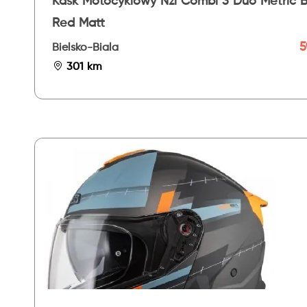
Kask Motocyklowy Nzi Combi 3 Duo Metric B
Red Matt
5
Bielsko-Biala
301 km