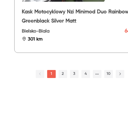
Kask Motocyklowy Nzi Minimod Duo Rainbo
Greenblack Silver Matt
6
Bielsko-Biala
301 km
1
2
3
4
10