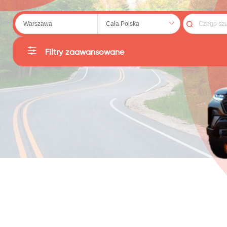
 (20)
Filtry zaawansowane
Kategorie
Producent
79)
Sortuj
Cena
:
PLN
Reset