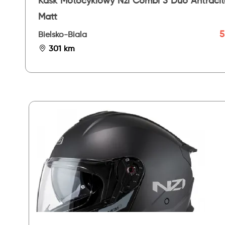
Kask Motocyklowy Nzi Combi 3 Duo Antracit
Matt
5
Bielsko-Biala
301 km