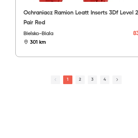
Ochraniacz Ramion Leatt Inserts 3Df Level 
Pair Red
83
Bielsko-Biala
301 km
1
2
3
4