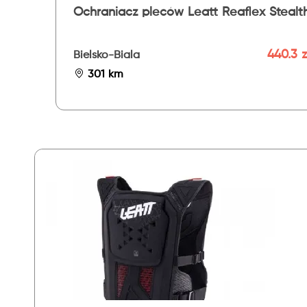
Ochraniacz pleców Leatt Reaflex Stealt
440.3 z
Bielsko-Biala
301 km