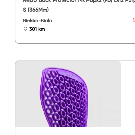
Rezro Back Protector Mk1-Bps2 (Fb) Lvl2 Pur
S (366Mm)
1
Bielsko-Biala
301 km