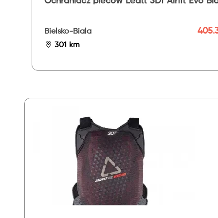
Ochraniacz pleców Leatt 3Df Airfit Evo Bl
405.3
Bielsko-Biala
301 km