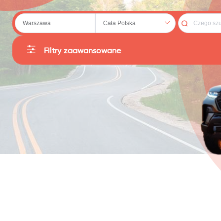
 (20)
Filtry zaawansowane
Kategorie
Producent
79)
Sortuj
Cena
:
PLN
Reset