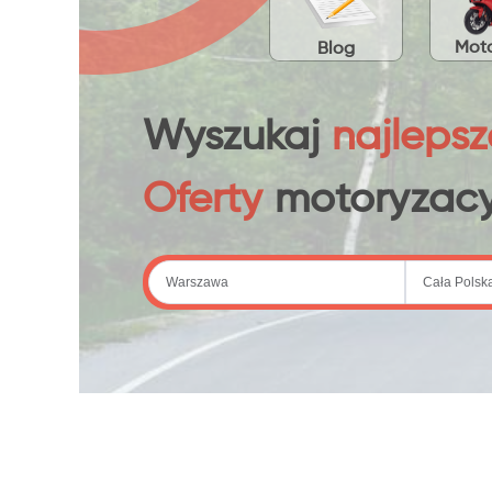
Moto
Blog
Wyszukaj
najlepsz
Oferty
motoryzacy