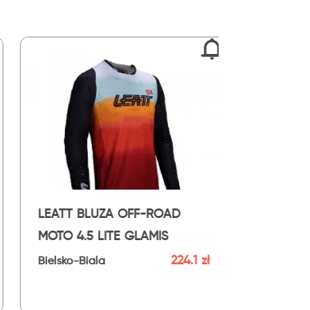
ROAD
Strój offroadowy bluza i
MIS
spodnie Leatt Ride Kit 3.5
White
224.1 zł
419.3 zł
Bielsko-Biala