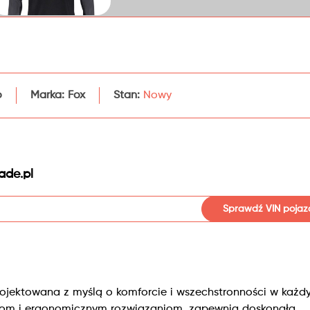
o
Marka:
Fox
Stan:
Nowy
ade.pl
Sprawdź VIN pojaz
rojektowana z myślą o komforcie i wszechstronności w każd
łom i ergonomicznym rozwiązaniom, zapewnia doskonałą