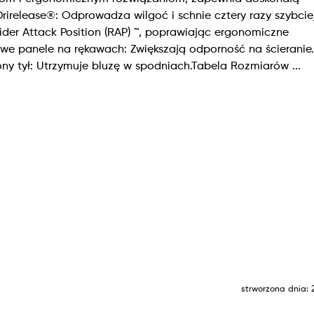
rirelease®: Odprowadza wilgoć i schnie cztery razy szybciej
ider Attack Position (RAP) ™, poprawiając ergonomiczne
we panele na rękawach: Zwiększają odporność na ścieranie.
ony tył: Utrzymuje bluzę w spodniach.Tabela Rozmiarów ...
strworzona dnia: 