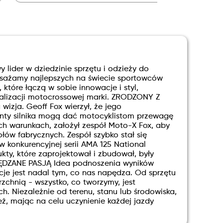
lider w dziedzinie sprzętu i odzieży do
osażamy najlepszych na świecie sportowców
które łączą w sobie innowacje i styl,
alizacji motocrossowej marki. ZRODZONY Z
izja. Geoff Fox wierzył, że jego
nty silnika mogą dać motocyklistom przewagę
h warunkach, założył zespół Moto-X Fox, aby
łów fabrycznych. Zespół szybko stał się
 konkurencyjnej serii AMA 125 National
ty, które zaprojektował i zbudował, były
APĘDZANE PASJĄ Idea podnoszenia wyników
je jest nadal tym, co nas napędza. Od sprzętu
zchnią - wszystko, co tworzymy, jest
. Niezależnie od terenu, stanu lub środowiska,
zież, mając na celu uczynienie każdej jazdy