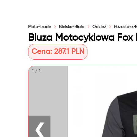
Moto-trade
Bielsko-Biala
Odzież
Pozostałe>
Bluza Motocyklowa Fox 
Cena:
287.1 PLN
1 / 1
❮