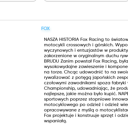
FOX
NASZA HISTORIA Fox Racing to światowy 
motocykli crossowych i górskich. Wyp
wyczynowych i entuzjastów w produkty, 
zakorzenione w oryginalnym duchu ryw
BRUDU Zanim powstał Fox Racing, była w
wysokowydajne zawieszenie i kompone
na torze. Chcąc udowodnić to na swoic
rywalizować z potęgą japońskich zespo
czołowymi zawodnikami spoza fabryki w
Championship, udowadniając, że produk
najlepsze, jakie można było kupić. N
sportowych poprzez stopniowe innowac
motocyklowego po odzież i odzież wier
opracowywane z myślą o motocyklistach
Fox projektuje i konstruuje sprzęt i od
wspaniałą.