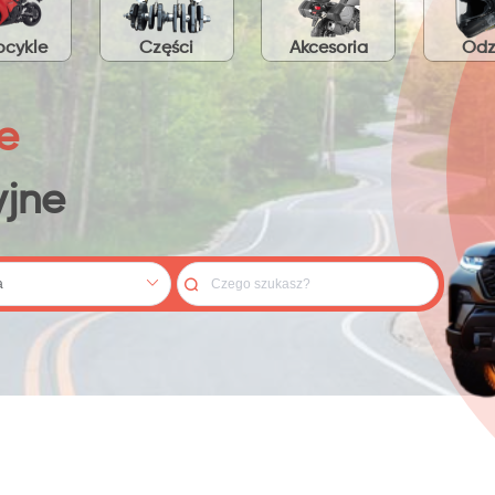
cykle
Części
Akcesoria
Odz
e
jne