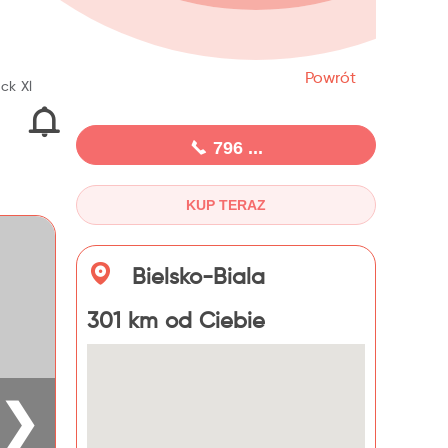
Powrót
ck Xl
796 ...
KUP TERAZ
Bielsko-Biala
301 km od Ciebie
❯