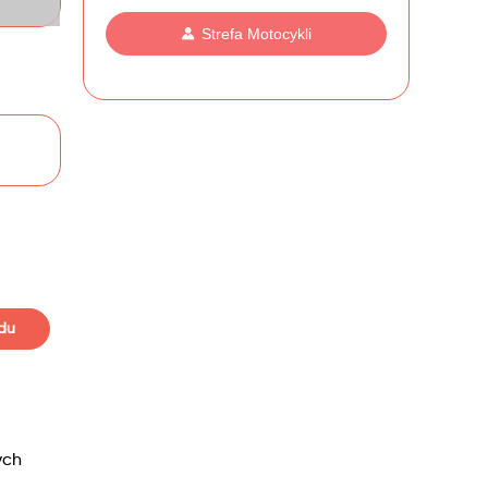
Strefa Motocykli
du
ych