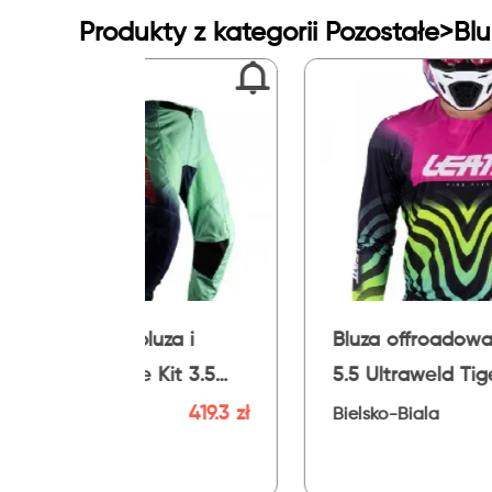
Produkty z kategorii Pozostałe>Bl
Bluza offroadowa Leatt Moto
LEATT B
5.5 Ultraweld Tiger Pink
MOTO
ł
244.3 zł
Bielsko-Biala
Biels