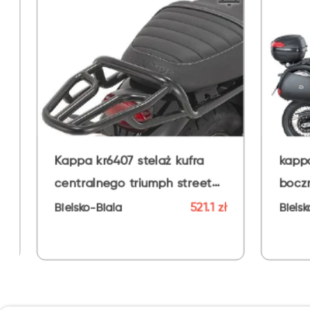
 kufra
kappa stelaż kufrów
 street
bocznych monokey cam side
bmw
521.1 zł
854.1 zł
Bielsko-Biala