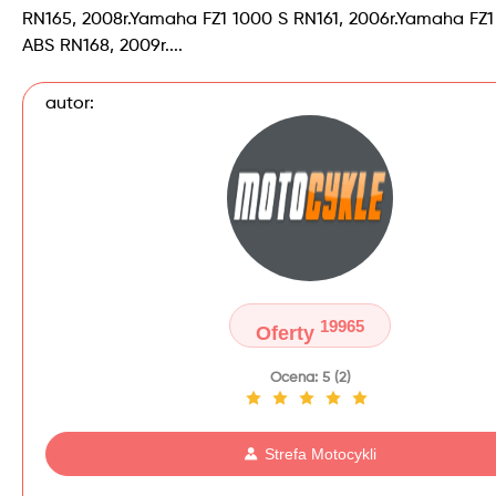
RN165, 2008r.Yamaha FZ1 1000 S RN161, 2006r.Yamaha FZ1
ABS RN168, 2009r....
autor:
19965
Oferty
Ocena: 5 (2)
Strefa Motocykli