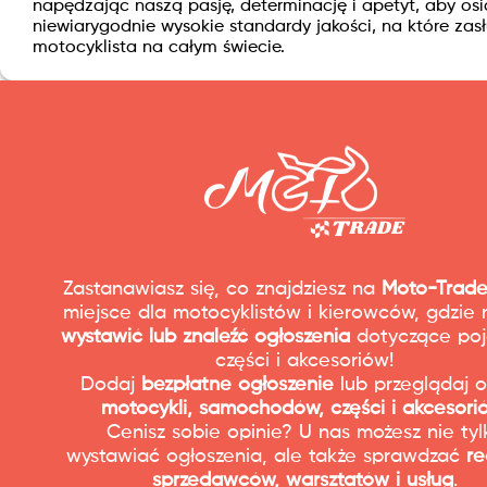
napędzając naszą pasję, determinację i apetyt, aby os
niewiarygodnie wysokie standardy jakości, na które zas
motocyklista na całym świecie.
Zastanawiasz się, co znajdziesz na
Moto-Trade
miejsce dla motocyklistów i kierowców, gdzie
wystawić lub znaleźć ogłoszenia
dotyczące poj
części i akcesoriów!
Dodaj
bezpłatne ogłoszenie
lub przeglądaj o
motocykli, samochodów, części i akcesori
Cenisz sobie opinie? U nas możesz nie tyl
wystawiać ogłoszenia, ale także sprawdzać
re
sprzedawców, warsztatów i usług
.