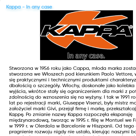
Kappa - In any case
Stworzona w 1956 roku jako Cappa, młoda marka zosta
stworzona we Włoszech pod kierunkiem Paolo Vettore, 
się praktycznymi i technicznymi produktami charakteryz
dbałością o szczegóły. Włochy, doskonałe jako kolebka 
wyjścia, wkrótce stały się ograniczeniem dla marki z po
zdolnością do wznoszenia się na wyżyny. I tak w 1991 ro
lat po rejestracji marki, Giuseppe Visenzi, były mistrz m
założyciel marki Givi, przejął firmę i markę, przekształ
Kappę. Po zmianie nazwy Kappa rozpoczęła ekspansję
międzynarodową, tworząc w 1995 r. filię w Montuel we F
w 1999 r. w Olerdola w Barcelonie w Hiszpanii. Od tego
pragnienie rozwoju nigdy nie ustało, kierując naszymi b