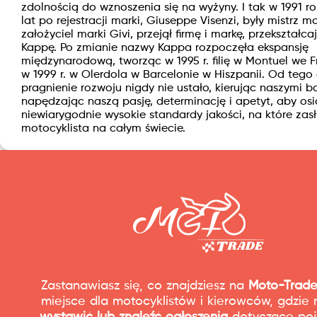
zdolnością do wznoszenia się na wyżyny. I tak w 1991 ro
lat po rejestracji marki, Giuseppe Visenzi, były mistrz m
założyciel marki Givi, przejął firmę i markę, przekształ
Kappę. Po zmianie nazwy Kappa rozpoczęła ekspansję
międzynarodową, tworząc w 1995 r. filię w Montuel we F
w 1999 r. w Olerdola w Barcelonie w Hiszpanii. Od tego
pragnienie rozwoju nigdy nie ustało, kierując naszymi b
napędzając naszą pasję, determinację i apetyt, aby os
niewiarygodnie wysokie standardy jakości, na które zas
motocyklista na całym świecie.
Zastanawiasz się, co znajdziesz na
Moto-Trade
miejsce dla motocyklistów i kierowców, gdzie