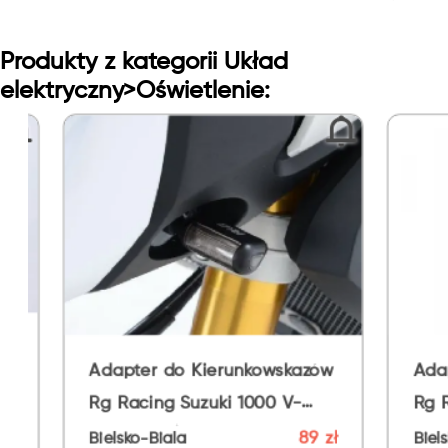
Produkty z kategorii Układ
elektryczny>Oświetlenie:
Adapter do Kierunkowskazów
Adapter Do K
Rg Racing Suzuki 1000 V-
Rg Racing Kt
Strom 14-/Gsx-S 1000 Fa
19- Gasgas S
89 zł
Bielsko-Biala
Bielsko-Biala