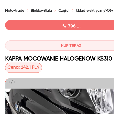
Moto-trade
Bielsko-Biala
Części
Układ elektryczny>Ośw
796 ...
KUP TERAZ
Cena:
242.1 PLN
1 / 1