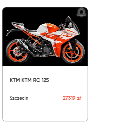
saki Kawasaki Ninja 500
Kawasaki ZZR 110
Barlinek
33000 zł
zecin