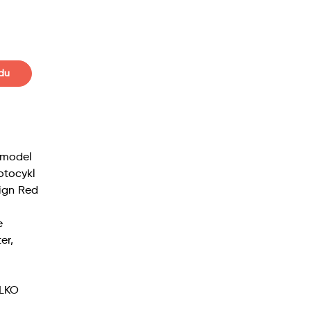
du
( model
otocykl
ign Red
e
er,
YLKO