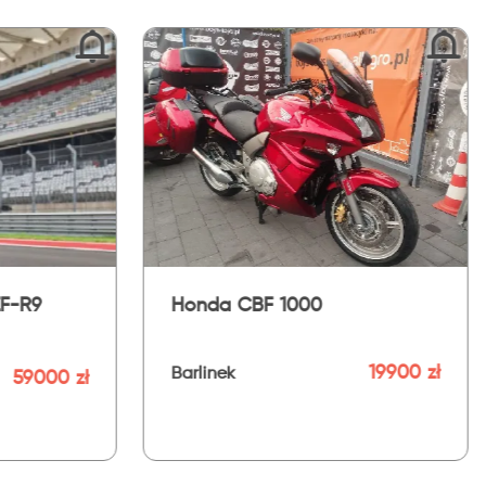
KTM KTM RC 125
Kawa
SE
 zł
27319 zł
Szczecin
Szc