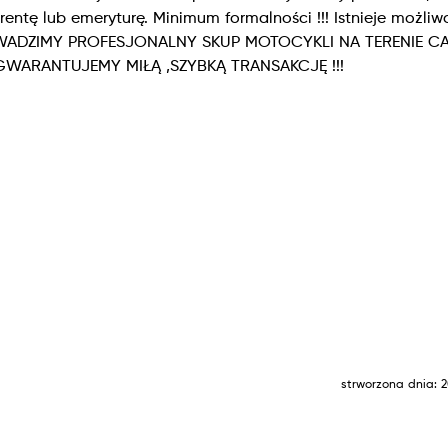
ntę lub emeryturę. Minimum formalności !!! Istnieje możliw
 PROWADZIMY PROFESJONALNY SKUP MOTOCYKLI NA TERENIE C
 GWARANTUJEMY MIŁĄ ,SZYBKĄ TRANSAKCJĘ !!!
strworzona dnia: 