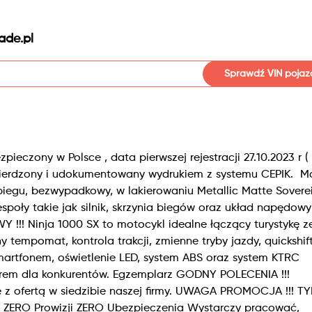
ade.pl
Sprawdź VIN pojaz
ieczony w Polsce , data pierwszej rejestracji 27.10.2023 r 
wierdzony i udokumentowany wydrukiem z systemu CEPIK. M
egu, bezwypadkowy, w lakierowaniu Metallic Matte Sovere
społy takie jak silnik, skrzynia biegów oraz układ napędowy
 !!! Ninja 1000 SX to motocykl idealne łączący turystykę z
tempomat, kontrola trakcji, zmienne tryby jazdy, quickshift
martfonem, oświetlenie LED, system ABS oraz system KTRC
wzorem dla konkurentów. Egzemplarz GODNY POLECENIA !!!
z ofertą w siedzibie naszej firmy. UWAGA PROMOCJA !!! T
k ZERO Prowizji ZERO Ubezpieczenia Wystarczy pracować,