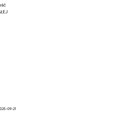
ość
AŁEJ
2025-09-21