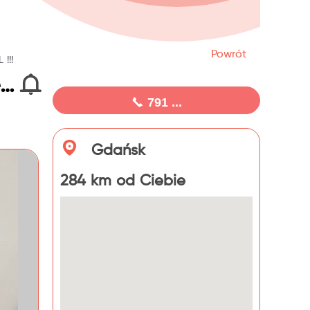
Powrót
!!!
KAWASAKI NINJA 1000 SX ABS !!! KTRC !!! LED !!! Zarejestrowany w PL !!!
791 ...
Gdańsk
284 km od Ciebie