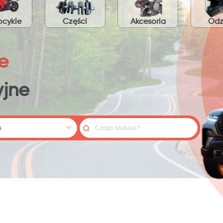
cykle
Części
Akcesoria
Odz
e
jne