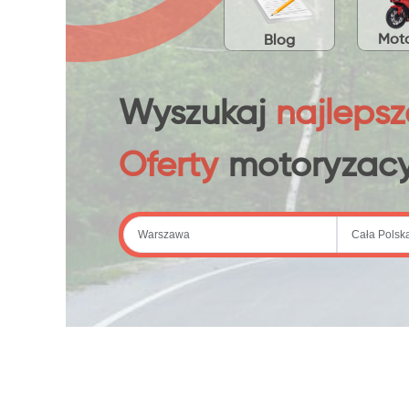
Moto
Blog
Wyszukaj
najlepsz
Oferty
motoryzacy