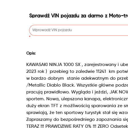
Sprawdź VIN pojazdu za darmo z Moto-tr
Opis:
KAWASAKI NINJA 1000 SX , zarejestrowany i ubezp
2023 rok ) przebieg to zaledwie 11241 km pot
w bardzo dobrym stanie adekwatnym do przebi
/Metallic Diablo Black. Wszystkie główne podze
pracują prawidłowo. Wygląda i jeździ, JAK NOWY
sportem. Nowa, ulepszona kanapa, elektroniczny 
duży ekran TFT z możliwością sparowania ze s
sprawiają, że ten sportowy turystyk stał się 
Zapraszamy do bezpośredniego zapoznania się 
TERAZ !!! PRAWDZIWE RATY 0% !!! ZERO Odsete