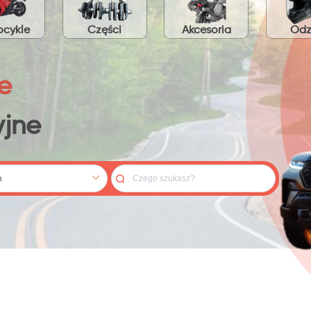
cykle
Części
Akcesoria
Odz
e
jne