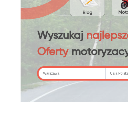
Moto
Blog
Wyszukaj
najlepsz
Oferty
motoryzacy