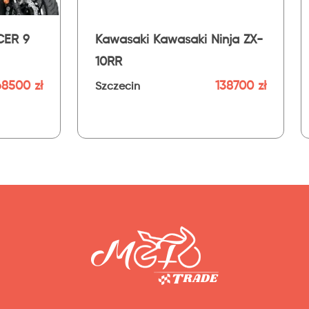
Yamaha Yamaha TRACER 9
Yama
GT+ 2025
202
 zł
79500 zł
Szczecin
Szc