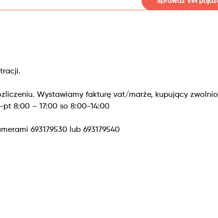
Sprawdź VIN pojaz
racji.
zliczeniu. Wystawiamy fakturę vat/marże, kupujący zwolnio
pt 8:00 – 17:00 so 8:00-14:00
merami 693179530 lub 693179540