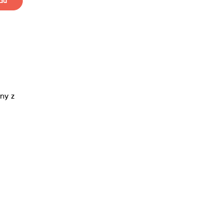
du
ny z