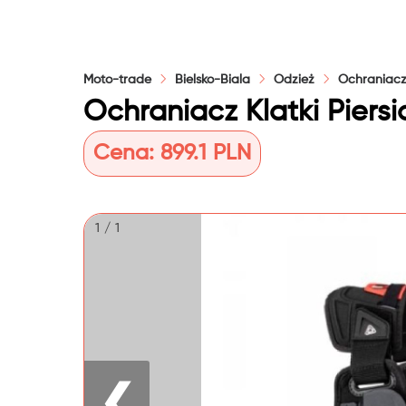
Moto-trade
Bielsko-Biala
Odzież
Ochraniac
Ochraniacz Klatki Piersi
Cena:
899.1 PLN
1 / 1
❮