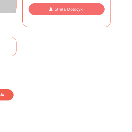
Strefa Motocykli
du