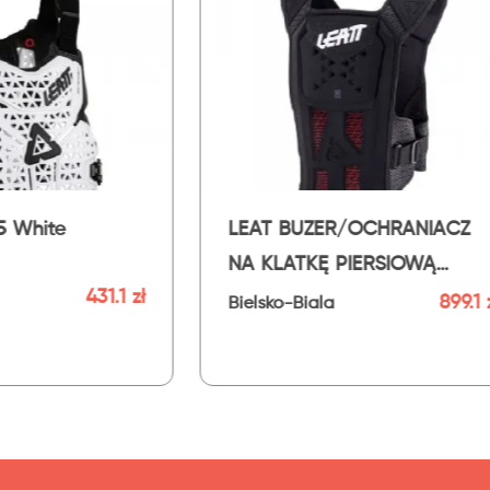
T BUZER/OCHRANIACZ
Buzer Leatt 3.5 Pr
KLATKĘ PIERSIOWĄ
FLEX
Bielsko-Biala
899.1 zł
sko-Biala