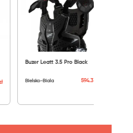
o Black
LEATT BUZER 6.5 PRO WHITE
594.3 zł
1439.1 zł
Bielsko-Biala