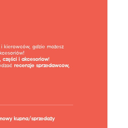
 i kierowców, gdzie możesz
kcesoriów!
 części i akcesoriów
!
awdzać
recenzje sprzedawców,
mowy kupna/sprzedaży