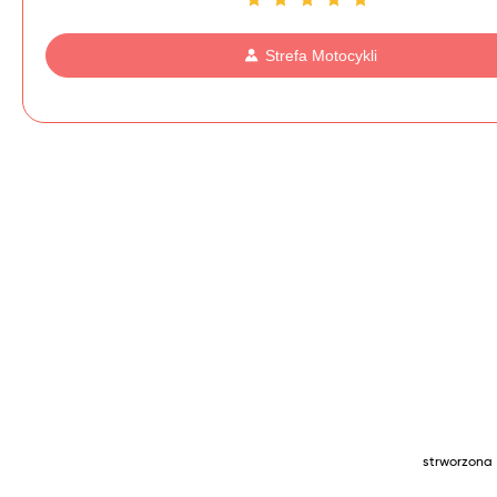
Strefa Motocykli
strworzona 