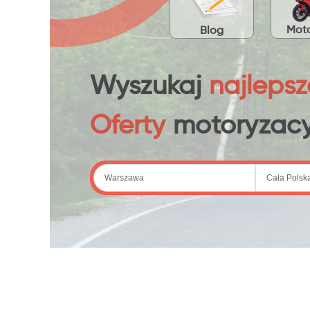
Moto
Blog
Wyszukaj
najlepsz
Oferty
motoryzacy