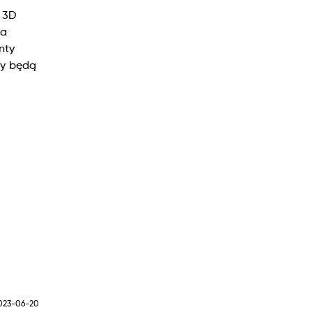
 3D
wa
nty
ty będą
2023-06-20