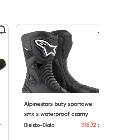
Shima buty motocyklowe
strato men
6.72 zł
649.99 zł
Bielsko-Biala