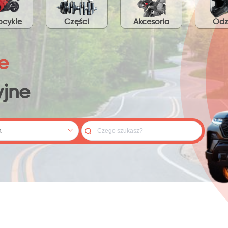
cykle
Części
Akcesoria
Odz
e
jne