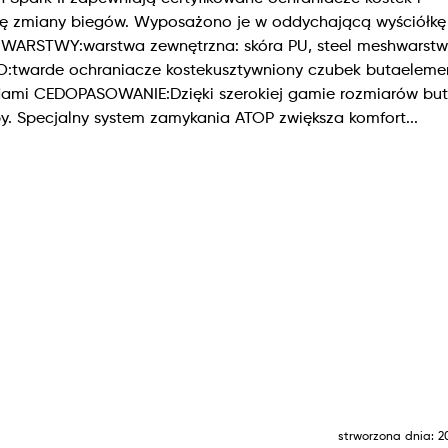
ę zmiany biegów. Wyposażono je w oddychającą wyściółkę
toWARSTWY:warstwa zewnętrzna: skóra PU, steel meshwarst
:twarde ochraniacze kostekusztywniony czubek butaeleme
dami CEDOPASOWANIE:Dzięki szerokiej gamie rozmiarów bu
y. Specjalny system zamykania ATOP zwiększa komfort...
strworzona dnia: 