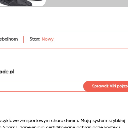
ebelhorn
Stan:
Nowy
ade.pl
Sprawdź VIN pojaz
otocyklowe ze sportowym charakterem. Mają system szybkiej
 Spark II zapewniają certyfikowane ochraniacze kostek i