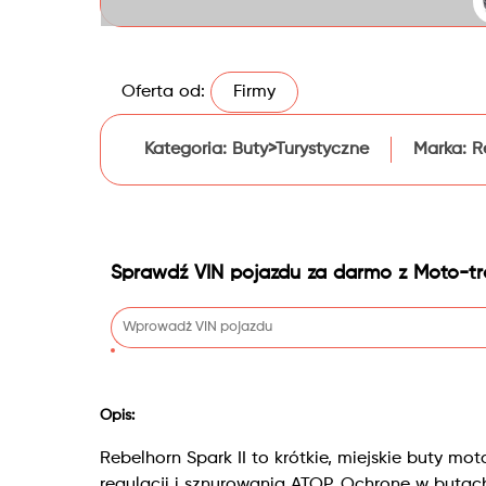
Oferta od:
Firmy
Kategoria:
Buty>Turystyczne
Marka:
R
Sprawdź VIN pojazdu za darmo z Moto-tr
Opis:
Rebelhorn Spark II to krótkie, miejskie buty m
regulacji i sznurowania ATOP. Ochronę w butach