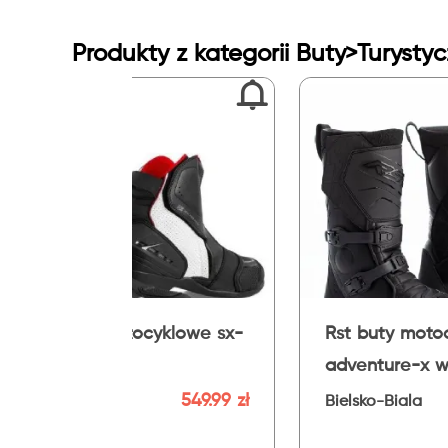
Produkty z kategorii Buty>Turystyc
Rst buty motocyklowe
Buse buty
adventure-x wp ce black
czarne/s
898.99 zł
Bielsko-Biala
Bielsko-Bi