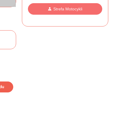
Strefa Motocykli
du