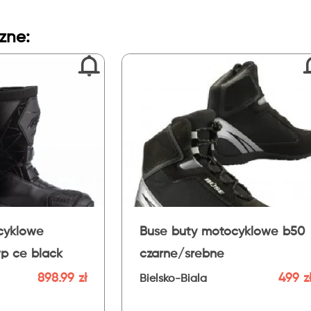
zne:
 motocyklowe b50
Alpinestars buty sportowe
rebne
smx s waterproof czarny
499 zł
111
ala
Bielsko-Biala