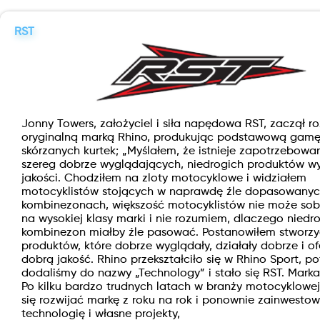
RST
Jonny Towers, założyciel i siła napędowa RST, zaczął r
oryginalną marką Rhino, produkując podstawową gamę 
skórzanych kurtek; „Myślałem, że istnieje zapotrzebowa
szereg dobrze wyglądających, niedrogich produktów wy
jakości. Chodziłem na zloty motocyklowe i widziałem
motocyklistów stojących w naprawdę źle dopasowany
kombinezonach, większość motocyklistów nie może sob
na wysokiej klasy marki i nie rozumiem, dlaczego niedro
kombinezon miałby źle pasować. Postanowiłem stworz
produktów, które dobrze wyglądały, działały dobrze i o
dobrą jakość. Rhino przekształciło się w Rhino Sport, p
dodaliśmy do nazwy „Technology” i stało się RST. Marka 
Po kilku bardzo trudnych latach w branży motocyklowe
się rozwijać markę z roku na rok i ponownie zainwesto
technologię i własne projekty,