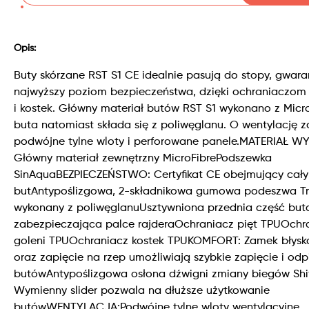
Opis:
Buty skórzane RST S1 CE idealnie pasują do stopy, gwara
najwyższy poziom bezpieczeństwa, dzięki ochraniaczom p
i kostek. Główny materiał butów RST S1 wykonano z Micro
buta natomiast składa się z poliwęglanu. O wentylację 
podwójne tylne wloty i perforowane panele.MATERIAŁ W
Główny materiał zewnętrzny MicroFibrePodszewka
SinAquaBEZPIECZEŃSTWO: Certyfikat CE obejmujący cały
butAntypoślizgowa, 2-składnikowa gumowa podeszwa Tr
wykonany z poliwęglanuUsztywniona przednia część but
zabezpieczająca palce rajderaOchraniacz pięt TPUOchr
goleni TPUOchraniacz kostek TPUKOMFORT: Zamek błysk
oraz zapięcie na rzep umożliwiają szybkie zapięcie i odp
butówAntypoślizgowa osłona dźwigni zmiany biegów Shi
Wymienny slider pozwala na dłuższe użytkowanie
butówWENTYLACJA:Podwójne tylne wloty wentylacyjne,