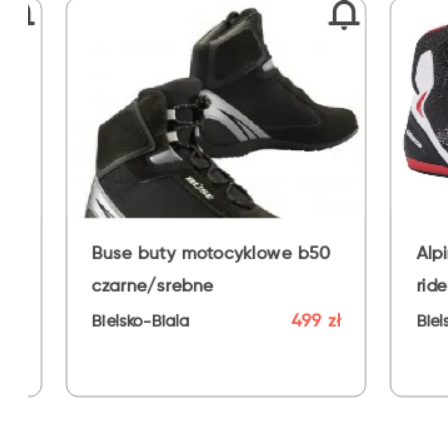
Buse buty motocyklowe b50
Alpinestars but
czarne/srebne
rideknit bi/cz/c
499 zł
Bielsko-Biala
Bielsko-Biala