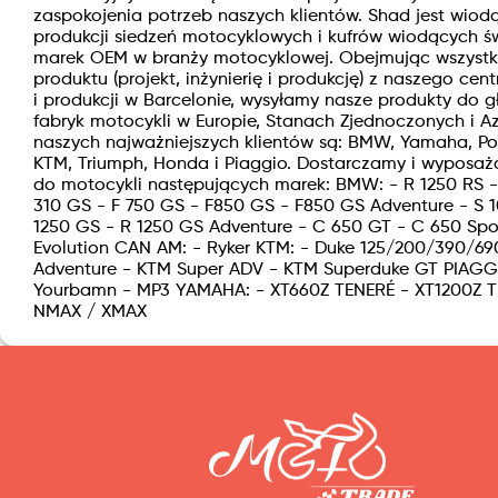
zaspokojenia potrzeb naszych klientów. Shad jest wiod
produkcji siedzeń motocyklowych i kufrów wiodących 
marek OEM w branży motocyklowej. Obejmując wszystki
produktu (projekt, inżynierię i produkcję) z naszego cen
i produkcji w Barcelonie, wysyłamy nasze produkty do 
fabryk motocykli w Europie, Stanach Zjednoczonych i Az
naszych najważniejszych klientów są: BMW, Yamaha, Pola
KTM, Triumph, Honda i Piaggio. Dostarczamy i wyposaż
do motocykli następujących marek: BMW: - R 1250 RS 
310 GS - F 750 GS - F850 GS - F850 GS Adventure - S 
1250 GS - R 1250 GS Adventure - C 650 GT - C 650 Spo
Evolution CAN AM: - Ryker KTM: - Duke 125/200/390/69
Adventure - KTM Super ADV - KTM Superduke GT PIAGG
Yourbamn - MP3 YAMAHA: - XT660Z TENERÉ - XT1200Z T
NMAX / XMAX