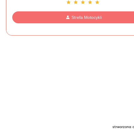
Strefa Motocykli
strworzona 