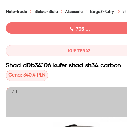
Sh
Moto-trade
Bielsko-Biala
Akcesoria
Bagaż>Kufry
796 ...
KUP TERAZ
Shad d0b34106 kufer shad sh34 carbon
Cena:
340.4 PLN
1 / 1