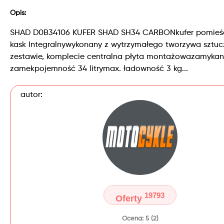
Opis:
SHAD D0B34106 KUFER SHAD SH34 CARBONkufer pomieśc
kask Integralnywykonany z wytrzymałego tworzywa sztu
zestawie, komplecie centralna płyta montażowazamykan
zamekpojemność 34 litrymax. ładowność 3 kg...
autor:
19793
Oferty
Ocena: 5 (2)