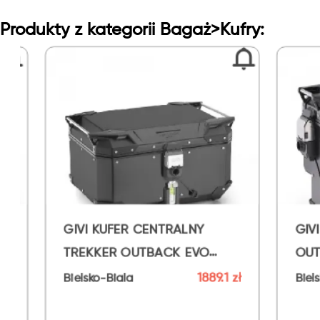
Produkty z kategorii Bagaż>Kufry:
GIVI KUFER CENTRALNY
GIVI KUFER B
TREKKER OUTBACK EVO
OUTBACK EVO
SMART BLA
1889.1 zł
Bielsko-Biala
Bielsko-Biala