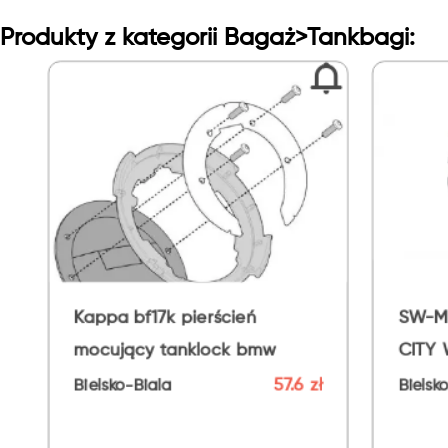
Produkty z kategorii Bagaż>Tankbagi:
bf17k pierścień
SW-MOTECH TANKBA
cy tanklock bmw
CITY WP BLACK 9L
57.6 zł
Biala
Bielsko-Biala