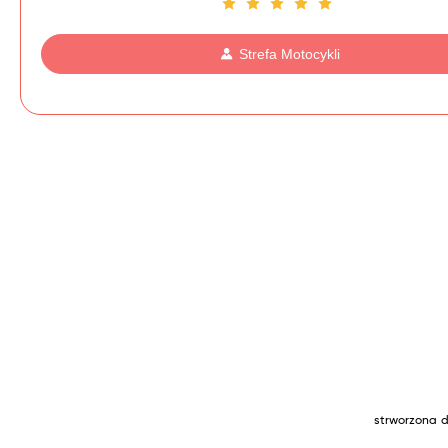
Strefa Motocykli
strworzona d